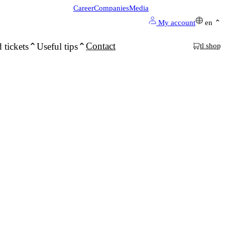
Career
Companies
Media
My account
en
Contact
 tickets
Useful tips
tl shop