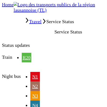
Home
Home
Travel
Service Status
Service Status
Status updates
Train
R20
Night bus
N1
N2
N3
N4