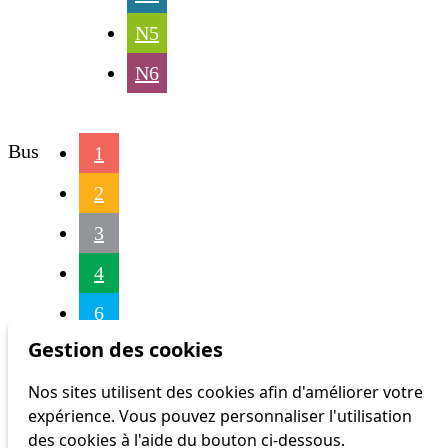
N5
N6
Bus
1
2
3
4
6
Gestion des cookies
7
Nos sites utilisent des cookies afin d'améliorer votre
8
expérience. Vous pouvez personnaliser l'utilisation
9
des cookies à l'aide du bouton ci-dessous.