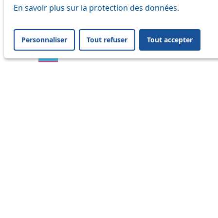
En savoir plus sur la protection des données.
16
17
Personnaliser
Tout refuser
Tout accepter
18
21
24
25
32
33
41
45
46