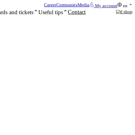
Career
Companies
Media
My account
en
Contact
rds and tickets
Useful tips
tl shop