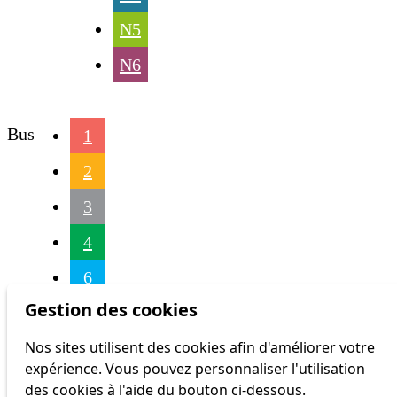
N5
N6
Bus
1
2
3
4
6
Gestion des cookies
16
Nos sites utilisent des cookies afin d'améliorer votre
17
expérience. Vous pouvez personnaliser l'utilisation
18
des cookies à l'aide du bouton ci-dessous.