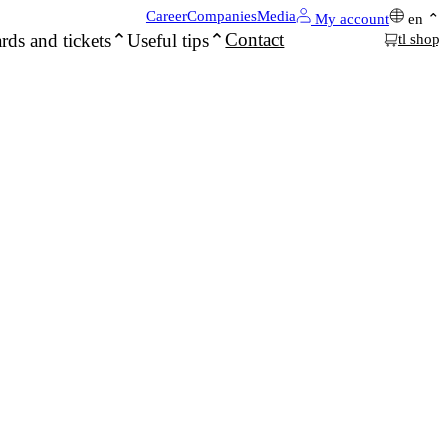
Career
Companies
Media
My account
en
Contact
rds and tickets
Useful tips
tl shop