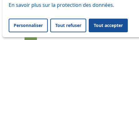
En savoir plus sur la protection des données.
20
21
Personnaliser
Tout refuser
Tout accepter
24
33
41
45
46
54
60
64