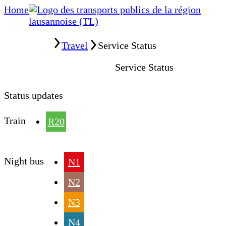
Home
Home
Travel
Service Status
Service Status
Status updates
Train
R20
Night bus
N1
N2
N3
N4