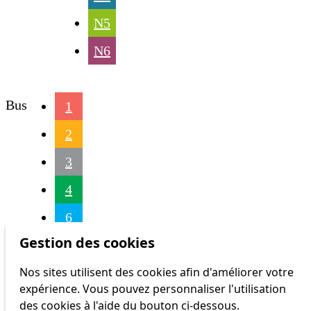
N5
N6
Bus
1
2
3
4
6
Gestion des cookies
7
Nos sites utilisent des cookies afin d'améliorer votre
9
expérience. Vous pouvez personnaliser l'utilisation
16
des cookies à l'aide du bouton ci-dessous.