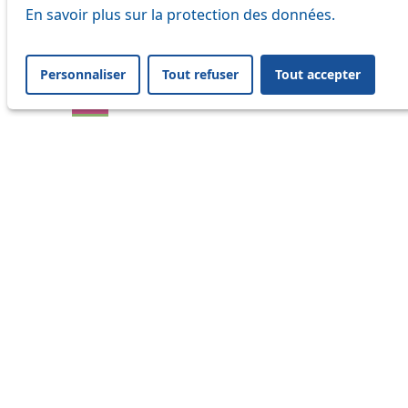
En savoir plus sur la protection des données.
17
18
Personnaliser
Tout refuser
Tout accepter
21
24
25
32
33
41
45
46
54