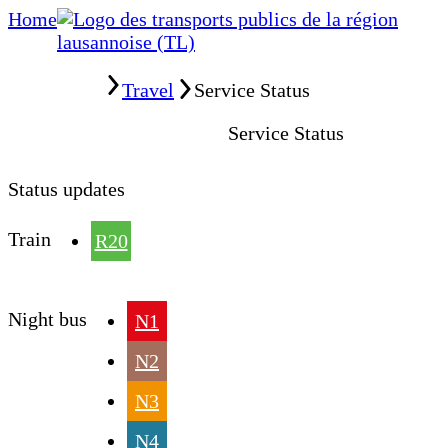
Home
Home
Travel
Service Status
Service Status
Status updates
Train
R20
Night bus
N1
N2
N3
N4