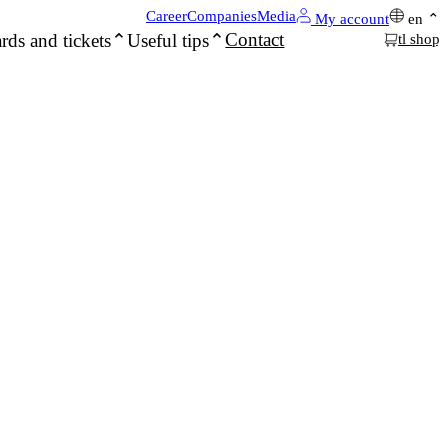
Career
Companies
Media
My account
en
Contact
rds and tickets
Useful tips
tl shop