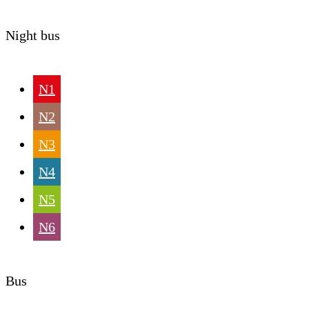
Night bus
N1
N2
N3
N4
N5
N6
Bus