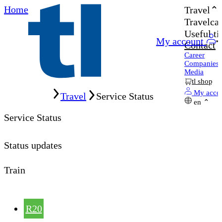
Home
Travel
Travelcar
Useful ti
My account
Contact
Career
Companies
Media
tl shop
Home
My acco
Travel
Service Status
en
Service Status
Status updates
Train
R20