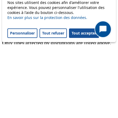
Nos sites utilisent des cookies afin d'améliorer votre
expérience. Vous pouvez personnaliser l'utilisation des
Information
cookies à l'aide du bouton ci-dessous.
En savoir plus sur la protection des données.
Ongoing disruption
Disruption to come
Personnaliser
Tout refuser
Tout accepter
Reset filters
✕
Only lines affected by disruptions are listed above.
A question ? An observation ?
Customer service 021 621 01 11 (price of a local
call)
Useful links
tl shop
Career
Paying a fine
Lost property