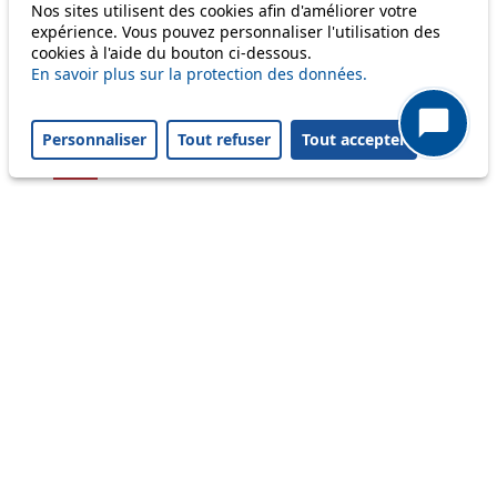
Nos sites utilisent des cookies afin d'améliorer votre
54
expérience. Vous pouvez personnaliser l'utilisation des
cookies à l'aide du bouton ci-dessous.
56
En savoir plus sur la protection des données.
58
Personnaliser
Tout refuser
Tout accepter
64
Others
m1
Status
Information