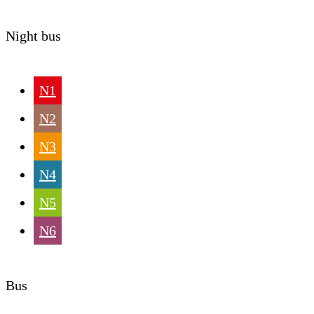
Night bus
N1
N2
N3
N4
N5
N6
Bus