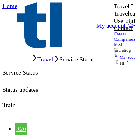
Home
Travel
Travelcar
Useful ti
My account
Contact
Career
Companies
Media
tl shop
Home
My acco
Travel
Service Status
en
Service Status
Status updates
Train
R20