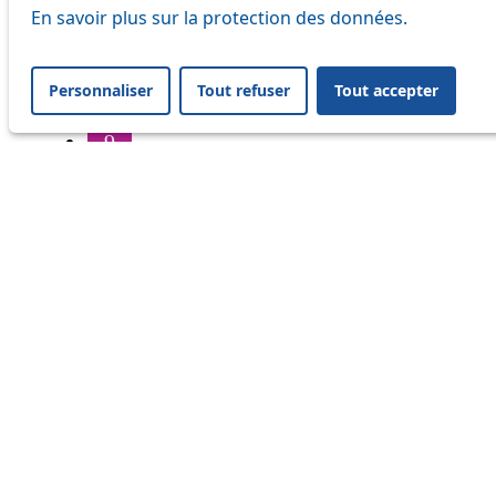
6
En savoir plus sur la protection des données.
7
Personnaliser
Tout refuser
Tout accepter
8
9
16
17
18
20
21
24
25