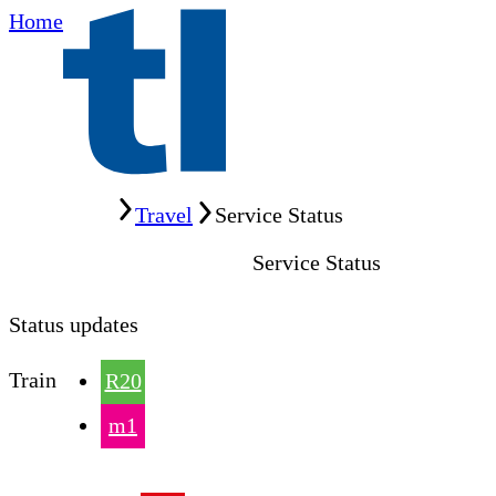
Home
Home
Travel
Service Status
Service Status
Status updates
Train
R20
m1