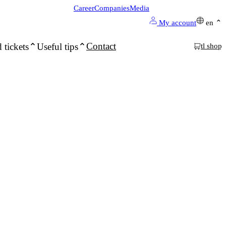
Career
Companies
Media
My account
en
Contact
 tickets
Useful tips
tl shop