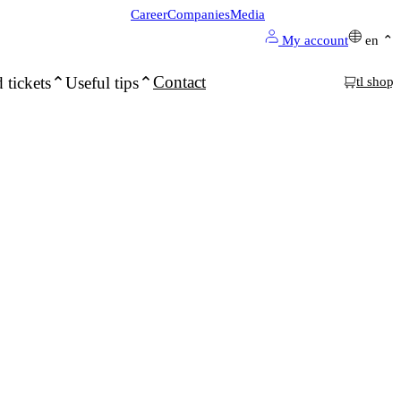
Career
Companies
Media
My account
en
Contact
 tickets
Useful tips
tl shop