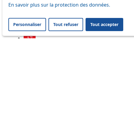
7
En savoir plus sur la protection des données.
9
Personnaliser
Tout refuser
Tout accepter
16
17
18
21
24
25
32
33
41