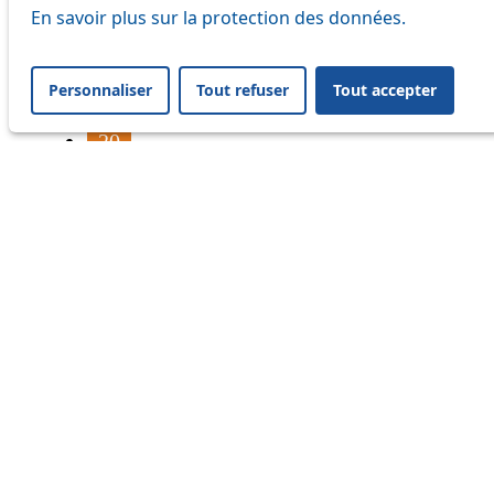
16
En savoir plus sur la protection des données.
17
Personnaliser
Tout refuser
Tout accepter
18
20
21
33
41
45
46
54
60