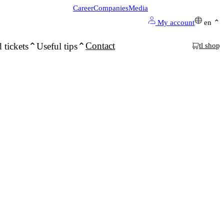
Career
Companies
Media
My account
en
Contact
 tickets
Useful tips
tl shop