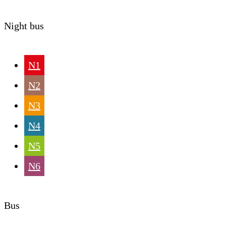
Night bus
N1
N2
N3
N4
N5
N6
Bus