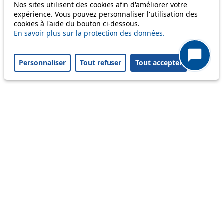
Nos sites utilisent des cookies afin d'améliorer votre
Disruption to come
expérience. Vous pouvez personnaliser l'utilisation des
cookies à l'aide du bouton ci-dessous.
Reset filters
✕
En savoir plus sur la protection des données.
Only lines affected by disruptions are listed above.
Personnaliser
Tout refuser
Tout accepter
A question ? An observation ?
Customer service 021 621 01 11 (price of a local
call)
Useful links
tl shop
Career
Paying a fine
Lost property
Accessibility
Point of sale
leb.ch
FAQ