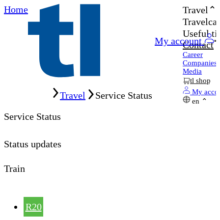
Home
Travel
Travelcar
Useful ti
My account
Contact
Career
Companies
Media
tl shop
Home
My acco
Travel
Service Status
en
Service Status
Status updates
Train
R20