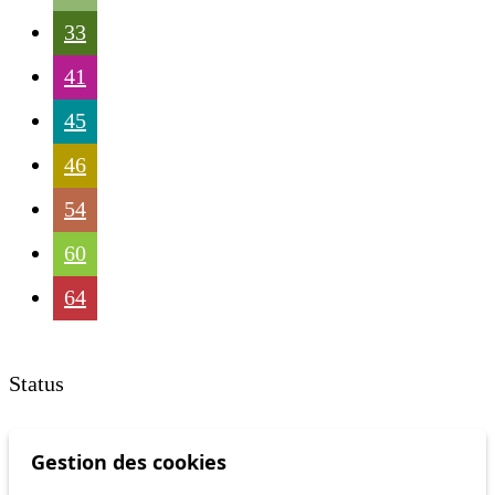
33
41
45
46
54
60
64
Status
Information
Gestion des cookies
Ongoing disruption