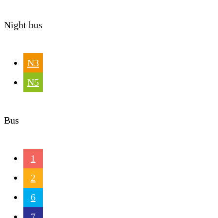
Night bus
N3
N5
Bus
1
2
6
7