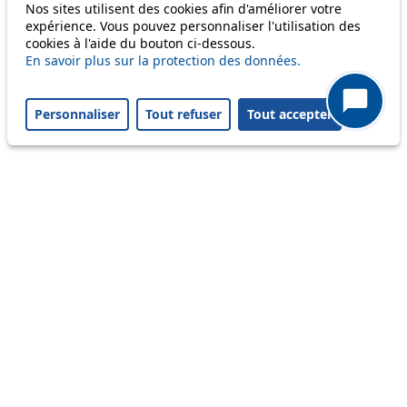
Nos sites utilisent des cookies afin d'améliorer votre
Others
expérience. Vous pouvez personnaliser l'utilisation des
cookies à l'aide du bouton ci-dessous.
En savoir plus sur la protection des données.
m1
Personnaliser
Tout refuser
Tout accepter
Status
Information
Ongoing disruption
Disruption to come
Reset filters
✕
Only lines affected by disruptions are listed above.
Ongoing disruption
R20