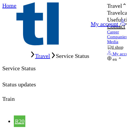
Home
Travel
Travelcar
Useful ti
My account
Contact
Career
Companies
Media
tl shop
Home
My acco
Travel
Service Status
en
Service Status
Status updates
Train
R20