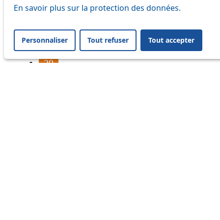
16
En savoir plus sur la protection des données.
17
Personnaliser
Tout refuser
Tout accepter
18
20
21
33
41
45
46
54
60