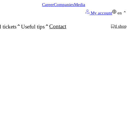
Career
Companies
Media
My account
en
Contact
 tickets
Useful tips
tl shop