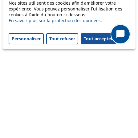
Nos sites utilisent des cookies afin d'améliorer votre
Disruption to come
expérience. Vous pouvez personnaliser l'utilisation des
cookies à l'aide du bouton ci-dessous.
Reset filters
✕
En savoir plus sur la protection des données.
Only lines affected by disruptions are listed above.
Personnaliser
Tout refuser
Tout accepter
A question ? An observation ?
Customer service 021 621 01 11 (price of a local
call)
Useful links
tl shop
Career
Paying a fine
Lost property
Accessibility
Point of sale
leb.ch
FAQ