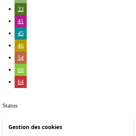
33
41
45
46
54
60
64
Status
Information
Gestion des cookies
Ongoing disruption