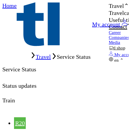
Home
Travel
Travelcar
Useful ti
My account
Contact
Career
Companies
Media
tl shop
Home
My acco
Travel
Service Status
en
Service Status
Status updates
Train
R20