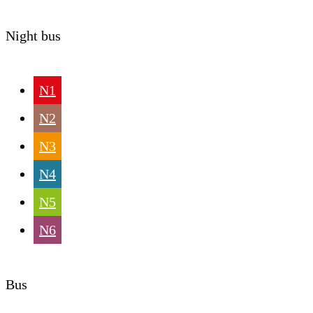
Night bus
N1
N2
N3
N4
N5
N6
Bus