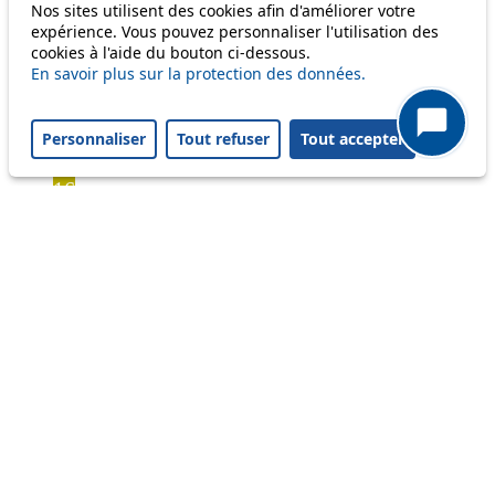
Bus
Nos sites utilisent des cookies afin d'améliorer votre
expérience. Vous pouvez personnaliser l'utilisation des
cookies à l'aide du bouton ci-dessous.
1
En savoir plus sur la protection des données.
2
3
4
Personnaliser
Tout refuser
Tout accepter
6
16
17
18
20
21
24
33
41
45
46
54
60
64