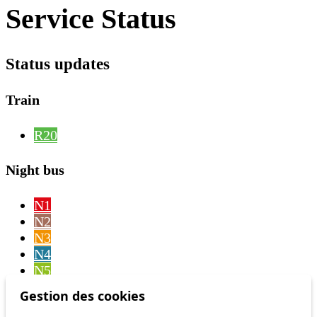
Service Status
Status updates
Train
R20
Night bus
N1
N2
N3
N4
N5
N6
Gestion des cookies