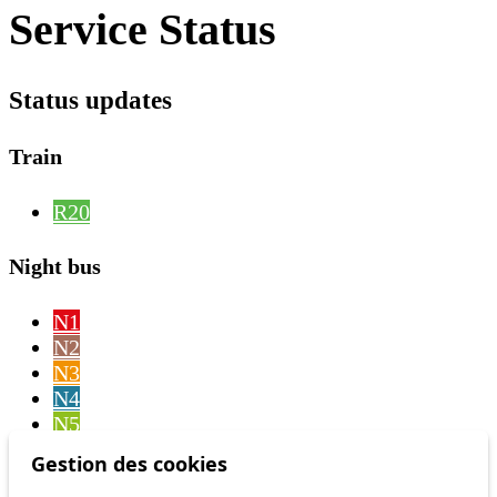
Service Status
Status updates
Train
R20
Night bus
N1
N2
N3
N4
N5
N6
Gestion des cookies