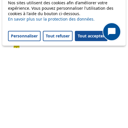
Bus
Nos sites utilisent des cookies afin d'améliorer votre
expérience. Vous pouvez personnaliser l'utilisation des
cookies à l'aide du bouton ci-dessous.
1
En savoir plus sur la protection des données.
2
3
4
Personnaliser
Tout refuser
Tout accepter
6
16
17
18
20
21
24
33
41
45
46
54
60
64