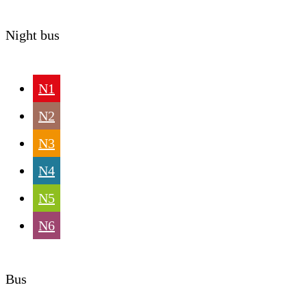
Night bus
N1
N2
N3
N4
N5
N6
Bus