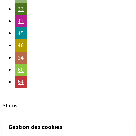
33
41
45
46
54
60
64
Status
Information
Gestion des cookies
Ongoing disruption