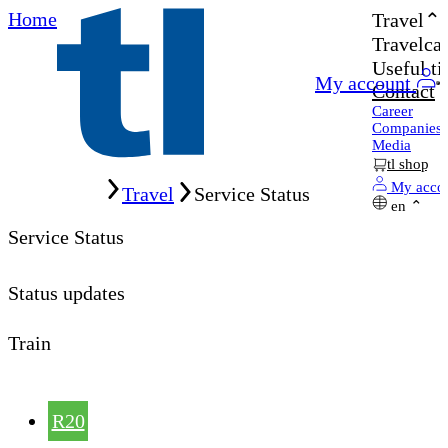
Home
Travel
Travelcar
Useful ti
My account
Contact
Career
Companies
Media
tl shop
Home
My acco
Travel
Service Status
en
Service Status
Status updates
Train
R20