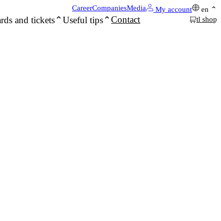
Career
Companies
Media
My account
en
Contact
rds and tickets
Useful tips
tl shop