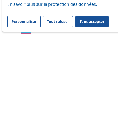
En savoir plus sur la protection des données.
16
17
Personnaliser
Tout refuser
Tout accepter
18
21
25
32
33
41
45
46
54