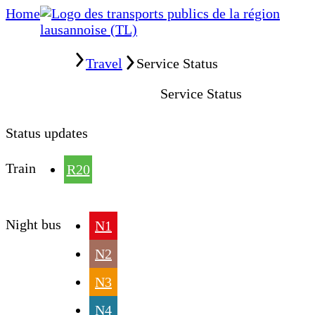
Home
Home
Travel
Service Status
Service Status
Status updates
Train
R20
Night bus
N1
N2
N3
N4