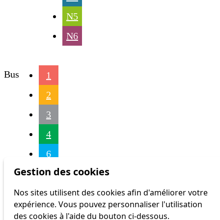
N5
N6
Bus
1
2
3
4
6
Gestion des cookies
7
Nos sites utilisent des cookies afin d'améliorer votre
8
expérience. Vous pouvez personnaliser l'utilisation
9
des cookies à l'aide du bouton ci-dessous.