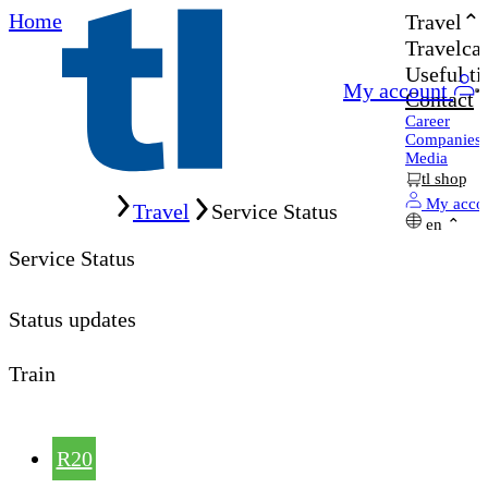
Home
Travel
Travelcar
Useful ti
My account
Contact
Career
Companies
Media
tl shop
Home
My acco
Travel
Service Status
en
Service Status
Status updates
Train
R20