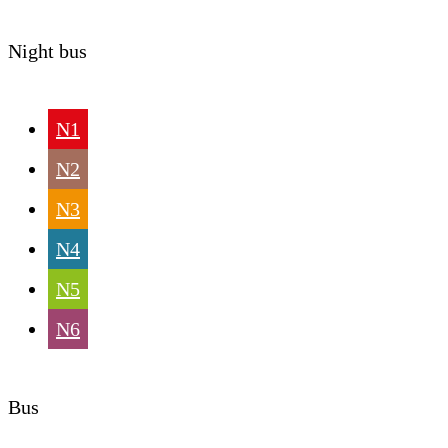
Night bus
N1
N2
N3
N4
N5
N6
Bus