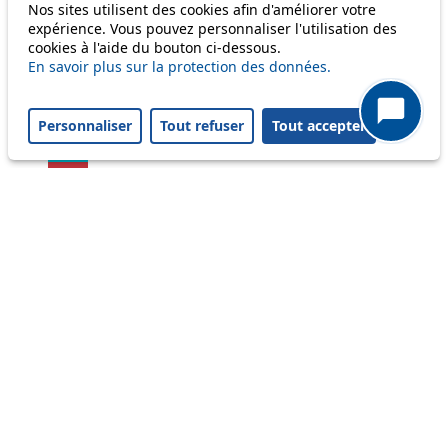
Nos sites utilisent des cookies afin d'améliorer votre
46
expérience. Vous pouvez personnaliser l'utilisation des
cookies à l'aide du bouton ci-dessous.
54
En savoir plus sur la protection des données.
56
Personnaliser
Tout refuser
Tout accepter
58
64
Others
m1
Status