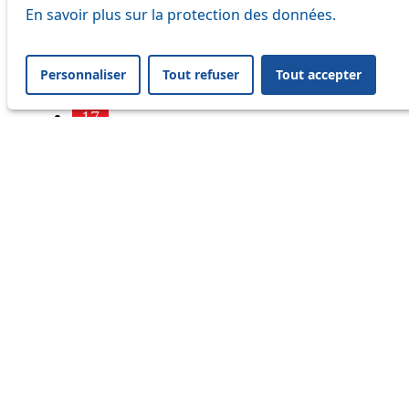
7
En savoir plus sur la protection des données.
9
Personnaliser
Tout refuser
Tout accepter
16
17
18
21
25
32
33
41
45