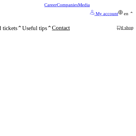
Career
Companies
Media
My account
en
Contact
 tickets
Useful tips
tl shop