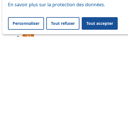
16
En savoir plus sur la protection des données.
17
Personnaliser
Tout refuser
Tout accepter
18
20
21
24
33
41
45
46
54