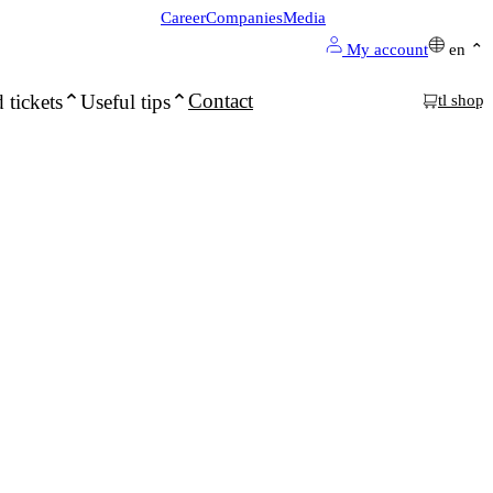
Career
Companies
Media
My account
en
Contact
 tickets
Useful tips
tl shop