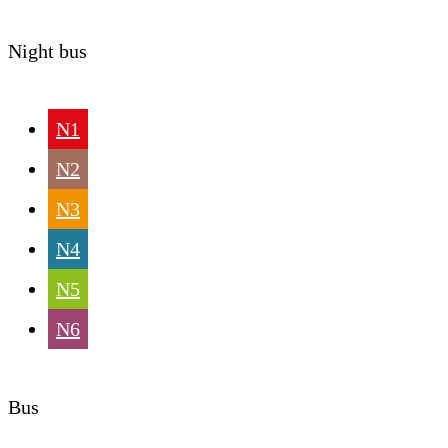
Night bus
N1
N2
N3
N4
N5
N6
Bus