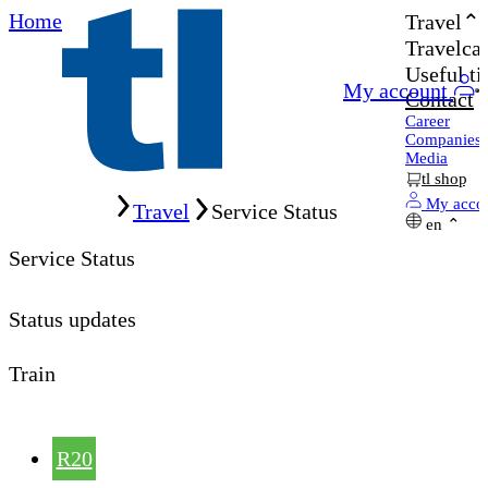
Home
Travel
Travelcar
Useful ti
My account
Contact
Career
Companies
Media
tl shop
Home
My acco
Travel
Service Status
en
Service Status
Status updates
Train
R20