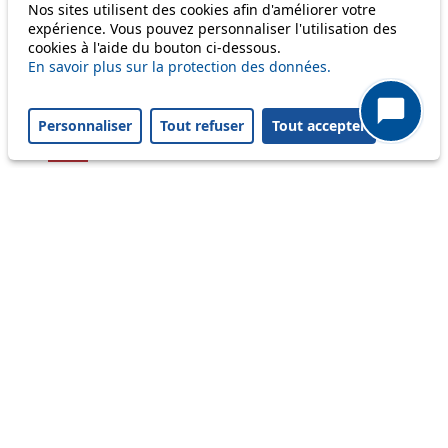
Nos sites utilisent des cookies afin d'améliorer votre
54
expérience. Vous pouvez personnaliser l'utilisation des
cookies à l'aide du bouton ci-dessous.
56
En savoir plus sur la protection des données.
58
Personnaliser
Tout refuser
Tout accepter
64
Others
m1
Status
Information