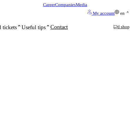
Career
Companies
Media
My account
en
Contact
 tickets
Useful tips
tl shop