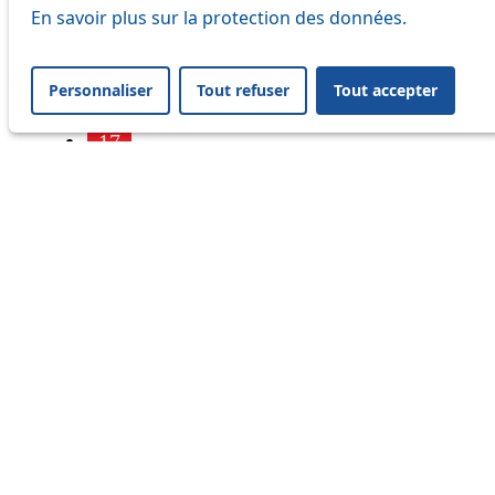
7
En savoir plus sur la protection des données.
9
Personnaliser
Tout refuser
Tout accepter
16
17
18
21
24
25
32
33
41