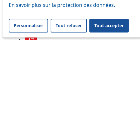
7
En savoir plus sur la protection des données.
9
Personnaliser
Tout refuser
Tout accepter
16
17
18
21
24
25
32
33
41