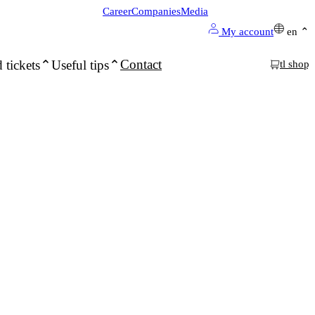
Career
Companies
Media
My account
en
Contact
 tickets
Useful tips
tl shop