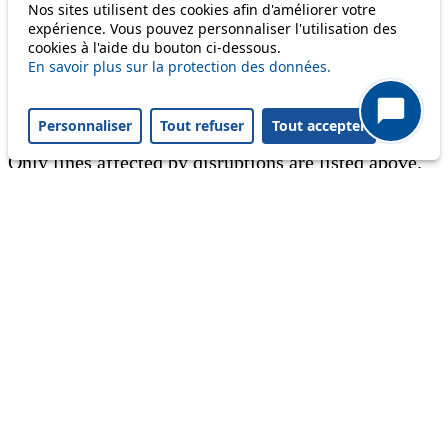
Nos sites utilisent des cookies afin d'améliorer votre
expérience. Vous pouvez personnaliser l'utilisation des
Information
cookies à l'aide du bouton ci-dessous.
En savoir plus sur la protection des données.
Ongoing disruption
Disruption to come
Personnaliser
Tout refuser
Tout accepter
Reset filters
✕
Only lines affected by disruptions are listed above.
A question ? An observation ?
Customer service 021 621 01 11 (price of a local
call)
Useful links
tl shop
Career
Paying a fine
Lost property