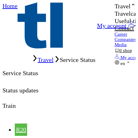
Home
Travel
Travelcar
Useful ti
My account
Contact
Career
Companies
Media
tl shop
Home
My acco
Travel
Service Status
en
Service Status
Status updates
Train
R20