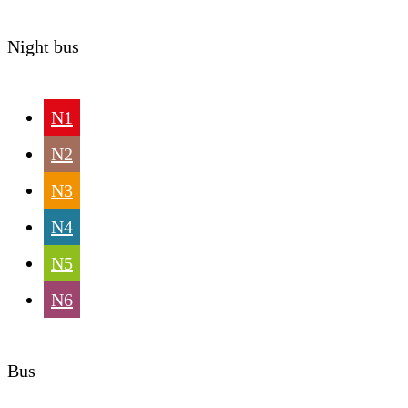
Night bus
N1
N2
N3
N4
N5
N6
Bus