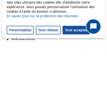
Nos sites utilisent des cookies afin d'améliorer votre
m1
expérience. Vous pouvez personnaliser l'utilisation des
cookies à l'aide du bouton ci-dessous.
En savoir plus sur la protection des données.
Status
Personnaliser
Tout refuser
Tout accepter
Information
Ongoing disruption
Disruption to come
Reset filters
✕
Only lines affected by disruptions are listed above.
A question ? An observation ?
Customer service 021 621 01 11 (price of a local
call)