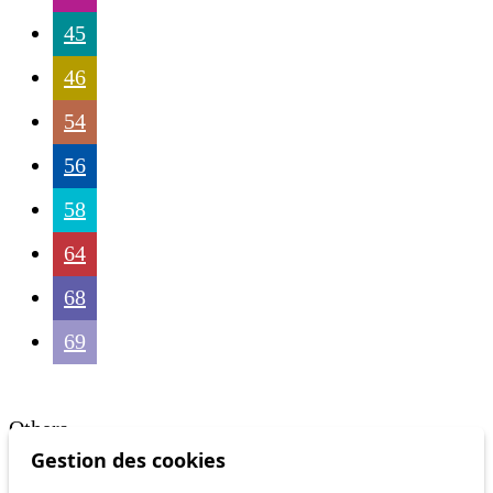
45
46
54
56
58
64
68
69
Others
Gestion des cookies