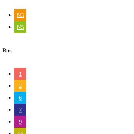
N3
N5
Bus
1
2
6
7
9
16