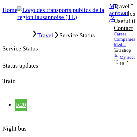
My
Travel
Home
account
Travelcar
Useful ti
Contact
Home
Career
Travel
Service Status
Companies
Media
Service Status
tl shop
My acco
en
Status updates
Train
R20
Night bus