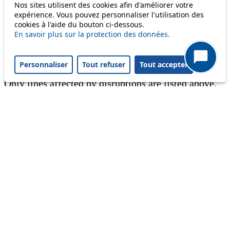
Nos sites utilisent des cookies afin d'améliorer votre
expérience. Vous pouvez personnaliser l'utilisation des
Information
cookies à l'aide du bouton ci-dessous.
En savoir plus sur la protection des données.
Ongoing disruption
Disruption to come
Personnaliser
Tout refuser
Tout accepter
Reset filters
✕
Only lines affected by disruptions are listed above.
A question ? An observation ?
Customer service 021 621 01 11 (price of a local
call)
Useful links
tl shop
Career
Paying a fine
Lost property