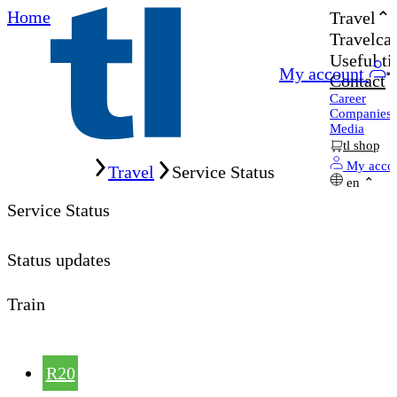
Home
Travel
Travelcar
Useful ti
My account
Contact
Career
Companies
Media
tl shop
Home
My acco
Travel
Service Status
en
Service Status
Status updates
Train
R20