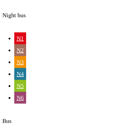
Night bus
N1
N2
N3
N4
N5
N6
Bus