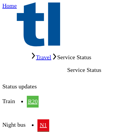
Home
Home
Travel
Service Status
Service Status
Status updates
Train
R20
Night bus
N1