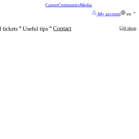
Career
Companies
Media
My account
en
Contact
 tickets
Useful tips
tl shop