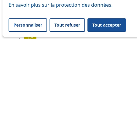
7
En savoir plus sur la protection des données.
8
Personnaliser
Tout refuser
Tout accepter
9
16
17
18
21
24
25
32
33