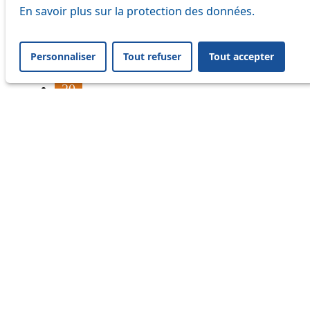
16
En savoir plus sur la protection des données.
17
Personnaliser
Tout refuser
Tout accepter
18
20
21
24
33
41
45
46
54