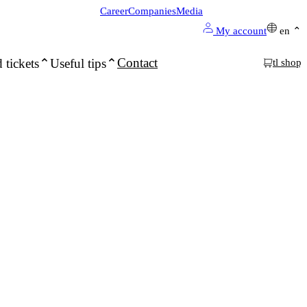
Career
Companies
Media
My account
en
Contact
 tickets
Useful tips
tl shop