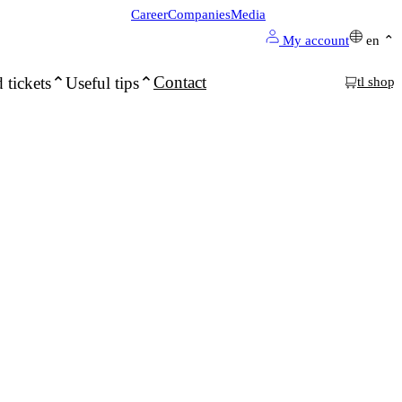
Career
Companies
Media
My account
en
Contact
 tickets
Useful tips
tl shop