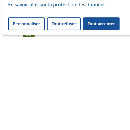
17
En savoir plus sur la protection des données.
18
Personnaliser
Tout refuser
Tout accepter
21
33
41
45
46
54
64
Information
Status
Ongoing disruption
Disruption to come