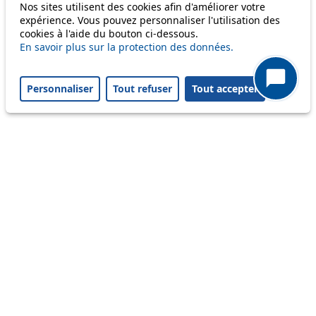
Nos sites utilisent des cookies afin d'améliorer votre
69
expérience. Vous pouvez personnaliser l'utilisation des
cookies à l'aide du bouton ci-dessous.
En savoir plus sur la protection des données.
Others
Personnaliser
Tout refuser
Tout accepter
m1
Status
Information
Ongoing disruption
Disruption to come
Reset filters
✕
Only lines affected by disruptions are listed above.