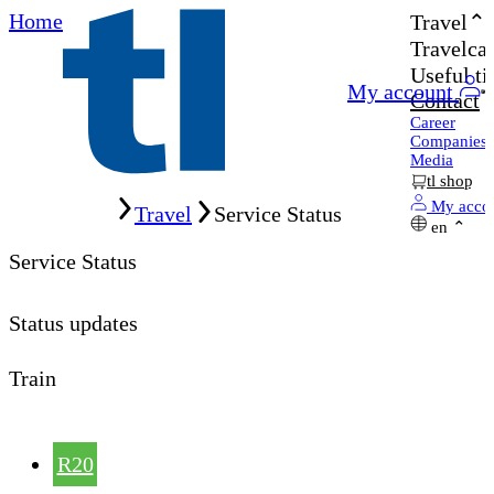
Home
Travel
Travelcar
Useful ti
My account
Contact
Career
Companies
Media
tl shop
Home
My acco
Travel
Service Status
en
Service Status
Status updates
Train
R20