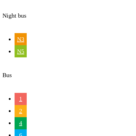
Night bus
N3
N5
Bus
1
2
4
6