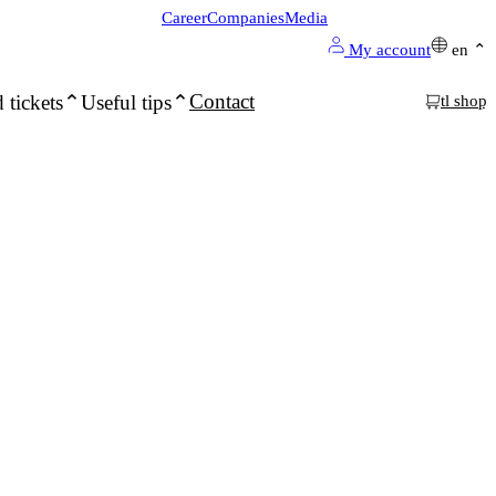
Career
Companies
Media
My account
en
Contact
 tickets
Useful tips
tl shop