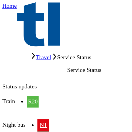
Home
Home
Travel
Service Status
Service Status
Status updates
Train
R20
Night bus
N1