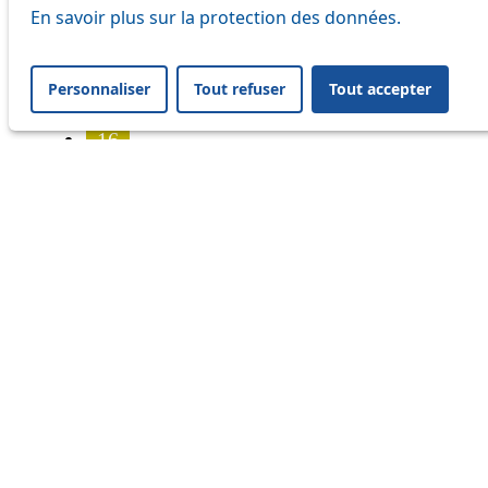
7
En savoir plus sur la protection des données.
8
Personnaliser
Tout refuser
Tout accepter
9
16
17
18
21
24
25
31
32