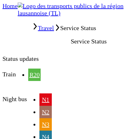
Home
Home
Travel
Service Status
Service Status
Status updates
Train
R20
Night bus
N1
N2
N3
N4