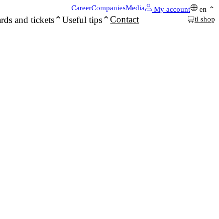
Career
Companies
Media
My account
en
Contact
rds and tickets
Useful tips
tl shop