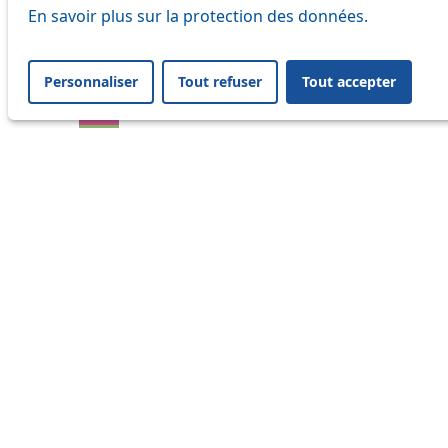
En savoir plus sur la protection des données.
17
18
Personnaliser
Tout refuser
Tout accepter
21
24
25
32
33
41
45
46
47