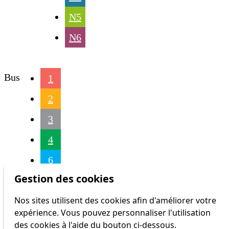
N5
N6
Bus
1
2
3
4
6
Gestion des cookies
7
Nos sites utilisent des cookies afin d'améliorer votre
9
expérience. Vous pouvez personnaliser l'utilisation
16
des cookies à l'aide du bouton ci-dessous.