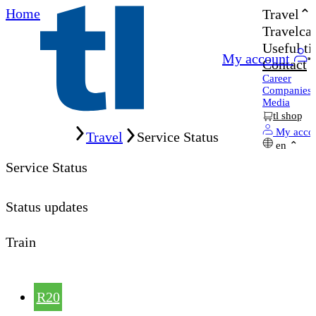
Home
Travel
Travelcar
Useful ti
My account
Contact
Career
Companies
Media
tl shop
Home
My acco
Travel
Service Status
en
Service Status
Status updates
Train
R20