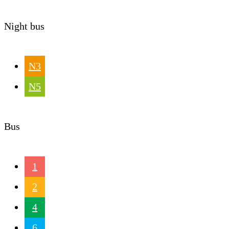
Night bus
N3
N5
Bus
1
2
4
6