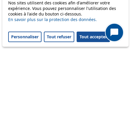
Nos sites utilisent des cookies afin d'améliorer votre
expérience. Vous pouvez personnaliser l'utilisation des
cookies à l'aide du bouton ci-dessous.
Others
En savoir plus sur la protection des données.
Personnaliser
Tout refuser
Tout accepter
m1
Status
Information
Ongoing disruption
Disruption to come
Reset filters
✕
Only lines affected by disruptions are listed above.