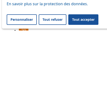
16
En savoir plus sur la protection des données.
17
Personnaliser
Tout refuser
Tout accepter
18
20
21
24
33
41
45
46
54