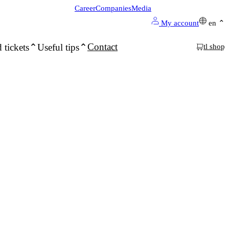
Career
Companies
Media
My account
en
Contact
 tickets
Useful tips
tl shop