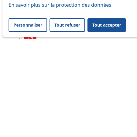
7
En savoir plus sur la protection des données.
9
Personnaliser
Tout refuser
Tout accepter
16
17
18
21
24
25
32
33
41