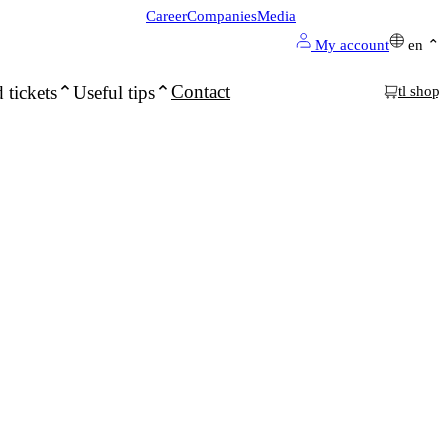
Career
Companies
Media
My account
en
Contact
 tickets
Useful tips
tl shop