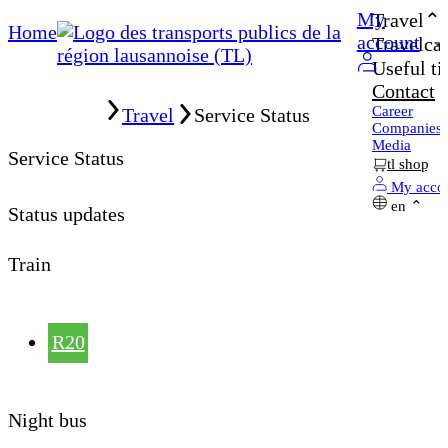
My
Travel
Home
account
Travelcar
Useful ti
Contact
Home
Career
Travel
Service Status
Companies
Media
Service Status
tl shop
My acco
en
Status updates
Train
R20
Night bus