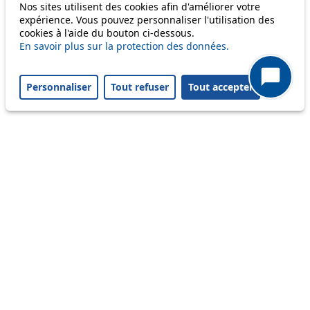
Nos sites utilisent des cookies afin d'améliorer votre
58
expérience. Vous pouvez personnaliser l'utilisation des
cookies à l'aide du bouton ci-dessous.
64
En savoir plus sur la protection des données.
Personnaliser
Tout refuser
Tout accepter
Others
m1
Status
Information
Ongoing disruption
Disruption to come