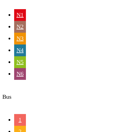
N1
N2
N3
N4
N5
N6
Bus
1
2