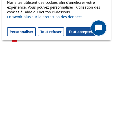
Bus
Nos sites utilisent des cookies afin d'améliorer votre
expérience. Vous pouvez personnaliser l'utilisation des
cookies à l'aide du bouton ci-dessous.
1
En savoir plus sur la protection des données.
2
4
6
Personnaliser
Tout refuser
Tout accepter
16
17
18
21
24
33
41
45
46
54
64
Status