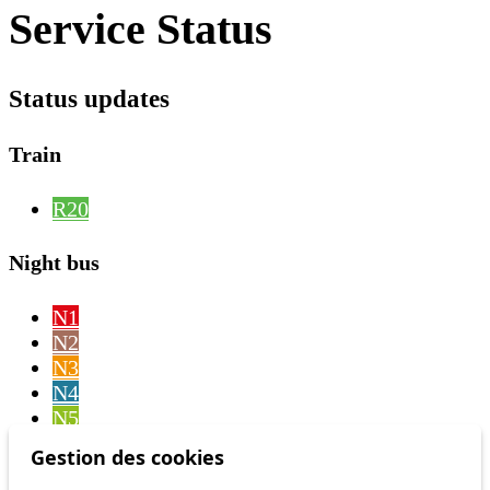
Service Status
Status updates
Train
R20
Night bus
N1
N2
N3
N4
N5
N6
Gestion des cookies