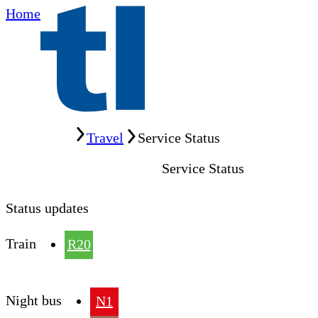
Home
Home
Travel
Service Status
Service Status
Status updates
Train
R20
Night bus
N1