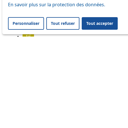
7
En savoir plus sur la protection des données.
8
Personnaliser
Tout refuser
Tout accepter
9
16
17
18
20
21
25
32
33