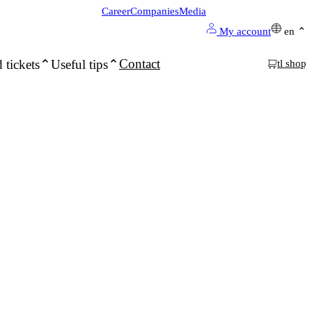
Career
Companies
Media
My account
en
Contact
 tickets
Useful tips
tl shop