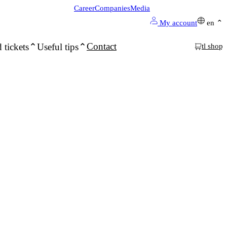
Career
Companies
Media
My account
en
Contact
 tickets
Useful tips
tl shop