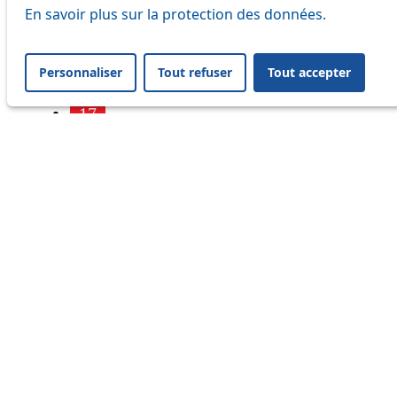
7
En savoir plus sur la protection des données.
9
Personnaliser
Tout refuser
Tout accepter
16
17
18
21
25
32
33
41
45