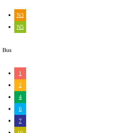
N3
N5
Bus
1
2
4
6
7
16