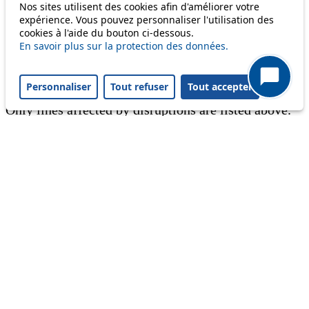
Nos sites utilisent des cookies afin d'améliorer votre
expérience. Vous pouvez personnaliser l'utilisation des
Information
cookies à l'aide du bouton ci-dessous.
En savoir plus sur la protection des données.
Ongoing disruption
Disruption to come
Personnaliser
Tout refuser
Tout accepter
Reset filters
✕
Only lines affected by disruptions are listed above.
Ongoing disruption
41
Mercredi 5 août, l'arrêt Foyer en direction
de Montolieu est déplacé de 60 mètres, en
raison de travaux.
From 05.08.2026
Jusqu'à nouvel avis
Ongoing disruption
45
46
Download PDF
Du 20 juillet au 14 août 2026, l'arrêt
Epalinges, Bois-Murat n'est pas
desservi, en raison de travaux. Le