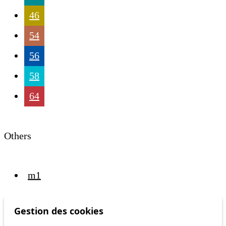
46
54
56
58
64
Others
m1
Gestion des cookies
Status