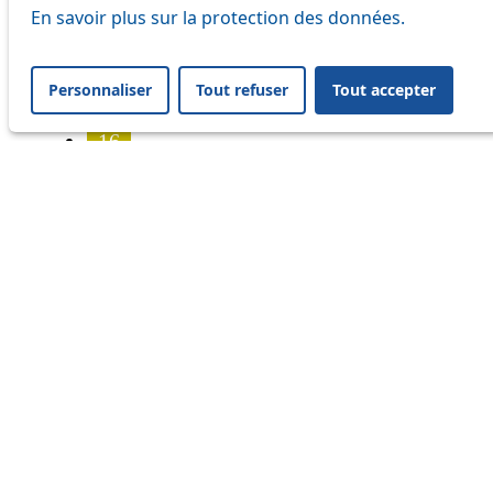
7
En savoir plus sur la protection des données.
8
Personnaliser
Tout refuser
Tout accepter
9
16
17
18
21
24
25
31
32