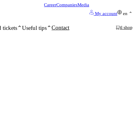
Career
Companies
Media
My account
en
Contact
 tickets
Useful tips
tl shop