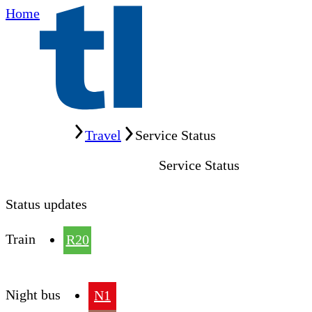
Home
Home
Travel
Service Status
Service Status
Status updates
Train
R20
Night bus
N1