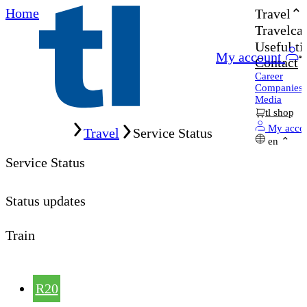
Home
Travel
Travelcar
Useful ti
My account
Contact
Career
Companies
Media
tl shop
Home
My acco
Travel
Service Status
en
Service Status
Status updates
Train
R20