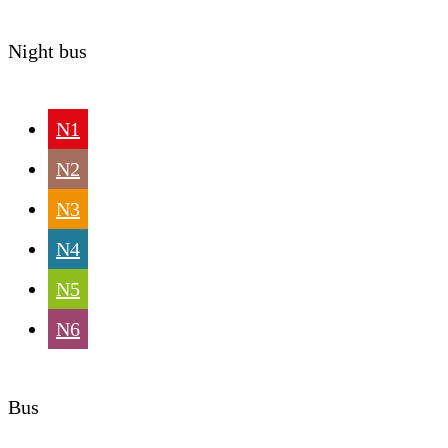
Night bus
N1
N2
N3
N4
N5
N6
Bus