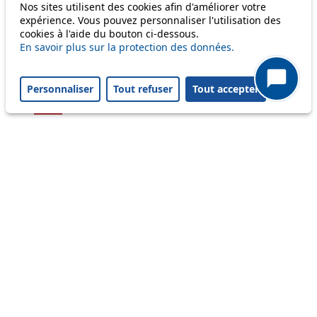
Nos sites utilisent des cookies afin d'améliorer votre
54
expérience. Vous pouvez personnaliser l'utilisation des
cookies à l'aide du bouton ci-dessous.
56
En savoir plus sur la protection des données.
58
Personnaliser
Tout refuser
Tout accepter
64
Others
m1
Status
Information