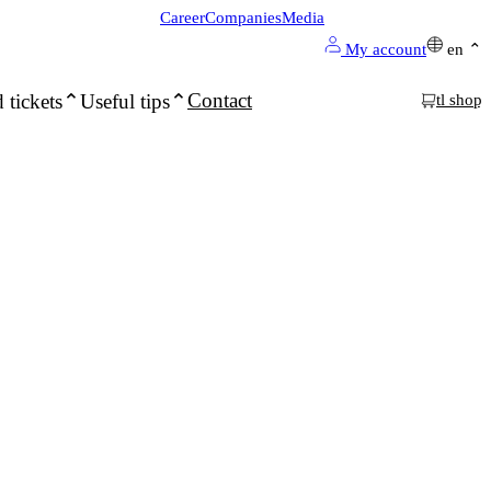
Career
Companies
Media
My account
en
Contact
 tickets
Useful tips
tl shop