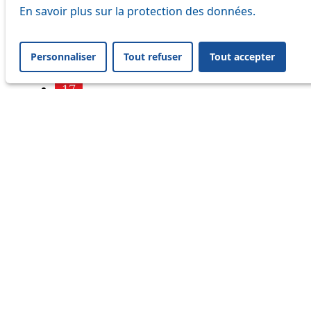
7
En savoir plus sur la protection des données.
9
Personnaliser
Tout refuser
Tout accepter
16
17
18
21
25
32
33
41
45