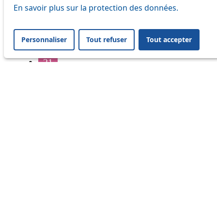
16
En savoir plus sur la protection des données.
17
Personnaliser
Tout refuser
Tout accepter
18
21
32
33
41
45
46
54
64