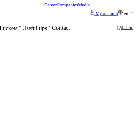
Career
Companies
Media
My account
en
Contact
 tickets
Useful tips
tl shop