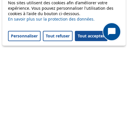
Nos sites utilisent des cookies afin d'améliorer votre
56
expérience. Vous pouvez personnaliser l'utilisation des
cookies à l'aide du bouton ci-dessous.
58
En savoir plus sur la protection des données.
64
Personnaliser
Tout refuser
Tout accepter
Others
m1
Status
Information
Ongoing disruption