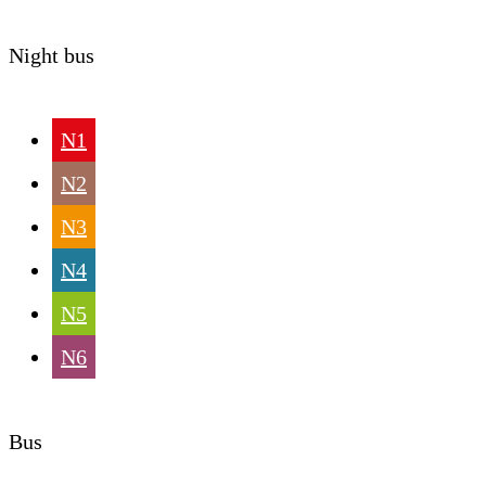
Night bus
N1
N2
N3
N4
N5
N6
Bus