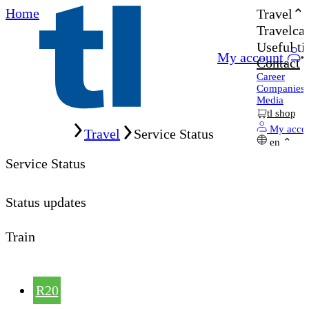
Home
Travel
Travelcar
Useful ti
My account
Contact
Career
Companies
Media
tl shop
Home
My acco
Travel
Service Status
en
Service Status
Status updates
Train
R20