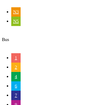
N3
N5
Bus
1
2
4
6
7
9