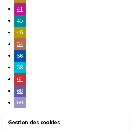
41
45
46
54
56
58
64
68
69
Gestion des cookies
Others