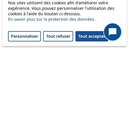
Nos sites utilisent des cookies afin d'améliorer votre
expérience. Vous pouvez personnaliser l'utilisation des
cookies à l'aide du bouton ci-dessous.
m1
En savoir plus sur la protection des données.
Personnaliser
Tout refuser
Tout accepter
Status
Information
Ongoing disruption
Disruption to come
Reset filters
✕
Only lines affected by disruptions are listed above.
A question ? An observation ?
Customer service 021 621 01 11 (price of a local