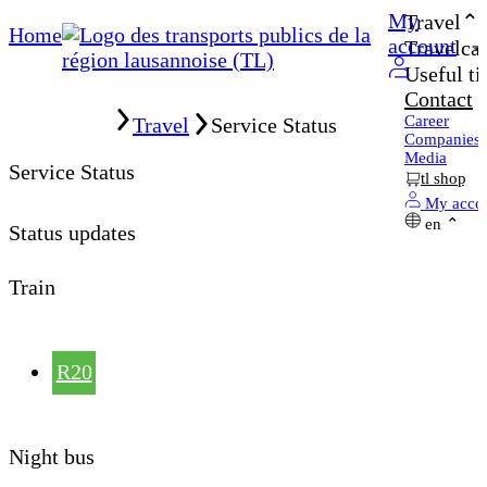
My
Travel
Home
account
Travelcar
Useful ti
Contact
Home
Career
Travel
Service Status
Companies
Media
Service Status
tl shop
My acco
en
Status updates
Train
R20
Night bus