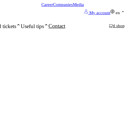
Career
Companies
Media
My account
en
Contact
 tickets
Useful tips
tl shop