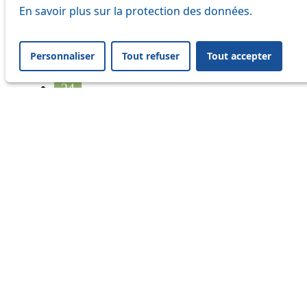
17
En savoir plus sur la protection des données.
18
Personnaliser
Tout refuser
Tout accepter
21
24
33
41
45
46
54
64
Information
Status