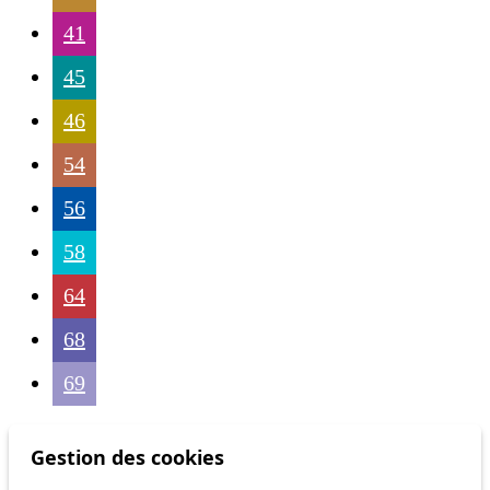
41
45
46
54
56
58
64
68
69
Gestion des cookies
Others