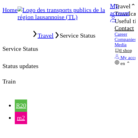
My
Travel
Home
account
Travelcar
Useful ti
Contact
Home
Career
Travel
Service Status
Companies
Media
Service Status
tl shop
My acco
en
Status updates
Train
R20
m2