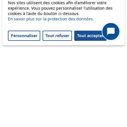
Nos sites utilisent des cookies afin d'améliorer votre
expérience. Vous pouvez personnaliser l'utilisation des
cookies à l'aide du bouton ci-dessous.
m1
En savoir plus sur la protection des données.
Personnaliser
Tout refuser
Tout accepter
Status
Information
Ongoing disruption
Disruption to come
Reset filters
✕
Only lines affected by disruptions are listed above.
A question ? An observation ?
Customer service 021 621 01 11 (price of a local