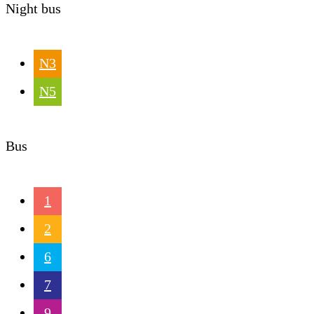
Night bus
N3
N5
Bus
1
2
6
7
9