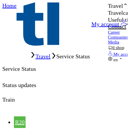
Home
Travel
Travelcar
Useful ti
My account
Contact
Career
Companies
Media
tl shop
Home
My acco
Travel
Service Status
en
Service Status
Status updates
Train
R20