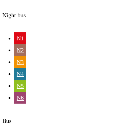
Night bus
N1
N2
N3
N4
N5
N6
Bus