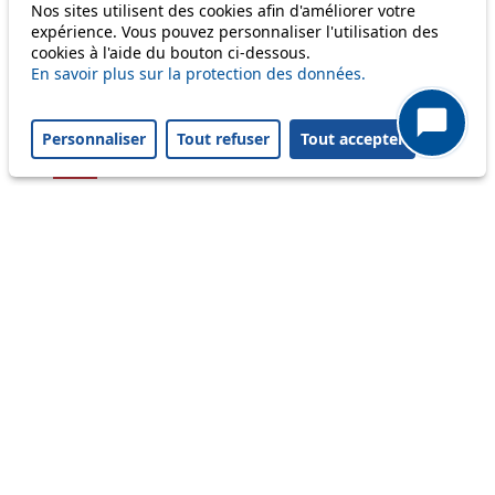
Nos sites utilisent des cookies afin d'améliorer votre
54
expérience. Vous pouvez personnaliser l'utilisation des
cookies à l'aide du bouton ci-dessous.
56
En savoir plus sur la protection des données.
58
Personnaliser
Tout refuser
Tout accepter
64
Others
m1
Status
Information