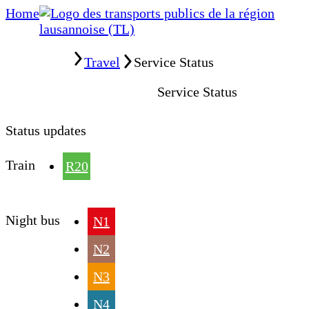
Home
Home
Travel
Service Status
Service Status
Status updates
Train
R20
Night bus
N1
N2
N3
N4