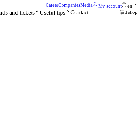
Career
Companies
Media
My account
en
Contact
rds and tickets
Useful tips
tl shop