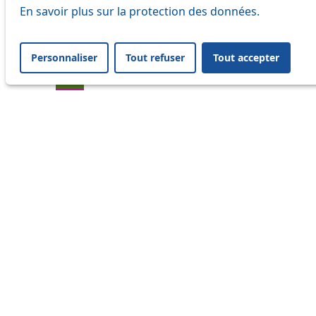
En savoir plus sur la protection des données.
21
32
Personnaliser
Tout refuser
Tout accepter
33
41
45
46
54
64
Information
Status
Ongoing disruption
Disruption to come