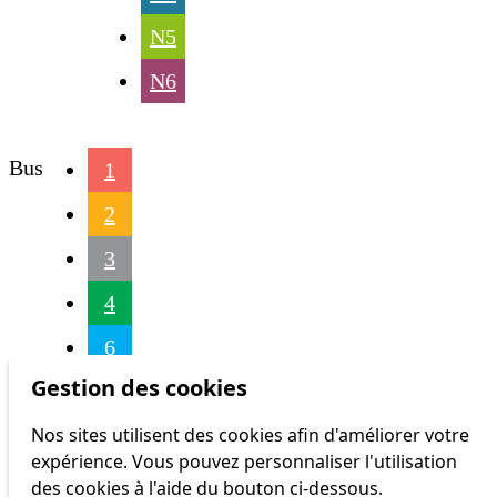
N5
N6
Bus
1
2
3
4
6
Gestion des cookies
16
Nos sites utilisent des cookies afin d'améliorer votre
17
expérience. Vous pouvez personnaliser l'utilisation
18
des cookies à l'aide du bouton ci-dessous.